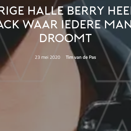
rige Halle Berry hee
ack waar iedere ma
droomt
23 mei 2020
Tim van de Pas