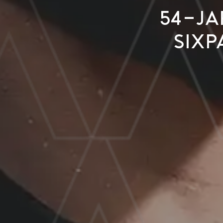
54-ja
sixp