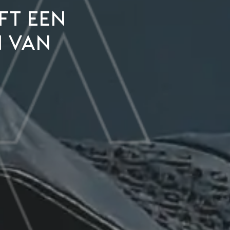
ft een
n van