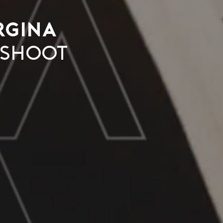
rgina
ieshoot