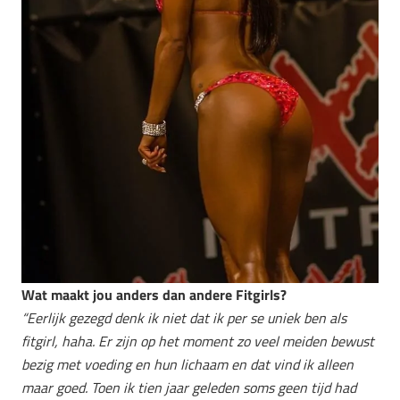
Wat maakt jou anders dan andere Fitgirls?
“Eerlijk gezegd denk ik niet dat ik per se uniek ben als
fitgirl, haha. Er zijn op het moment zo veel meiden bewust
bezig met voeding en hun lichaam en dat vind ik alleen
maar goed. Toen ik tien jaar geleden soms geen tijd had