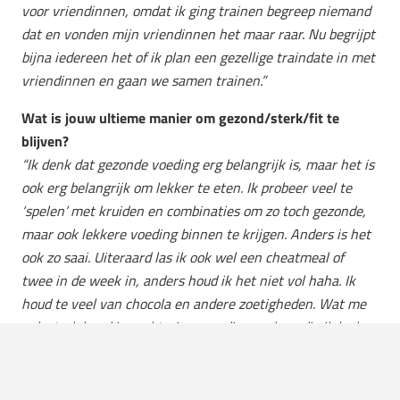
voor vriendinnen, omdat ik ging trainen begreep niemand
dat en vonden mijn vriendinnen het maar raar. Nu begrijpt
bijna iedereen het of ik plan een gezellige traindate in met
vriendinnen en gaan we samen trainen.”
Wat is jouw ultieme manier om gezond/sterk/fit te
blijven?
“Ik denk dat gezonde voeding erg belangrijk is, maar het is
ook erg belangrijk om lekker te eten. Ik probeer veel te
‘spelen’ met kruiden en combinaties om zo toch gezonde,
maar ook lekkere voeding binnen te krijgen. Anders is het
ook zo saai. Uiteraard las ik ook wel een cheatmeal of
twee in de week in, anders houd ik het niet vol haha. Ik
houd te veel van chocola en andere zoetigheden.
Wat me
ook sterk houd is veel trainen en dingen doen die ik leuk
vindt. Ik ben sinds een paar maanden begonnen
kickboksen. Dat is echt helemaal geweldig. Ik ga met lood
in mn schoenen naar de les, omdat ik weet dat het zo