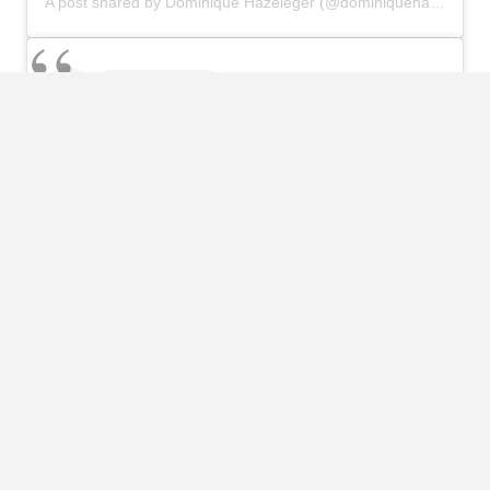
A post shared by Dominique Hazeleger (@dominiquehazeleger)
View this post on Instagram