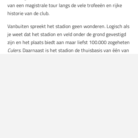
van een magistrale tour langs de vele trofeeën en rijke
historie van de club.
Vanbuiten spreekt het stadion geen wonderen. Logisch als
je weet dat het stadion en veld onder de grond gevestigd
zijn en het plaats biedt aan maar liefst 100.000 zogeheten
Culers
. Daarnaast is het stadion de thuisbasis van één van
’s werelds beste voetbalteams allertijden. Vandaar is het
stadion dé plek voor de voetballiefhebber maar ook de
gemiddelde toerist. Zeker wanneer het stadion ook nog
eens met miljoen wordt gerenoveerd.