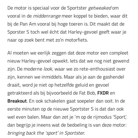
De motor is speciaal voor de Sportster
getweaked
om
vooral in de
middenrange
meer koppel te bieden, waar dit
bij de Pan Am vooral bij hoge toeren is. Dit maakt dat de
Sporster S toch wel écht dat Harley-gevoel geeft waar je
naar op zoek bent met zo’n motorfiets.
Al moeten we eerlijk zeggen dat deze motor een compleet
nieuw Harley-gevoel opwekt. Iets dat we nog niet gewend
zijn. De moderne
look
, waar we zo rete-enthousiast over
zijn, kennen we inmiddels. Maar als je aan de gashendel
draait, word je niet op hetzelfde geluid en gevoel
getrakteerd als bij bijvoorbeeld de Fat Bob,
FXDR
en
Breakout
. En ook schakelen gaat soepeler dan ooit. In de
eerste minuten op de nieuwe Sportster S is dat dan ook
wel even balen. Maar dan zet je ‘m op de rijmodus ‘Sport’,
dan begrijp je ineens wat de bedoeling is van deze motor:
bringing back the ‘sport’ in Sportster.