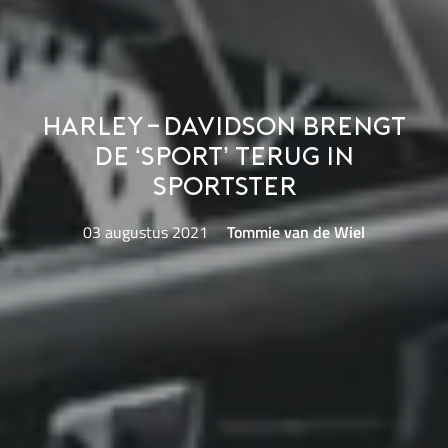
Harley-Davidson brengt
de ‘sport’ terug in
Sportster
03 augustus 2021
Tommie van de Wiel