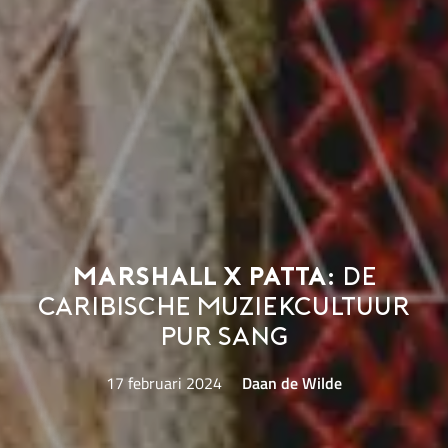
Marshall x Patta:
de
Caribische muziekcultuur
pur sang
17 februari 2024
Daan de Wilde