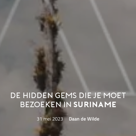
De hidden gems die je moet
bezoeken in
Suriname
31 mei 2023
Daan de Wilde