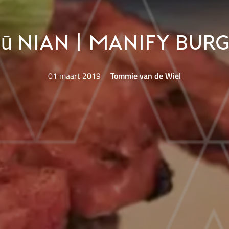
ū nian | Manify Bur
01 maart 2019
Tommie van de Wiel