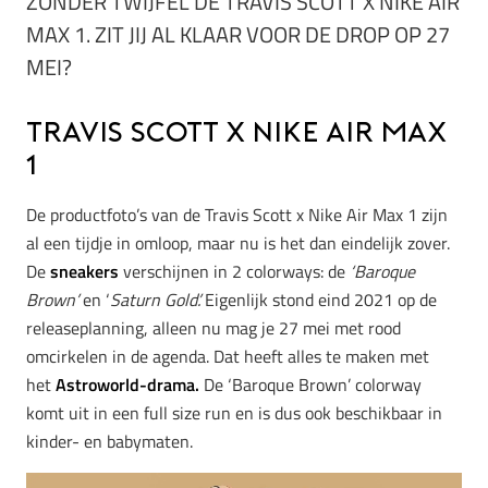
ZONDER TWIJFEL DE TRAVIS SCOTT X NIKE AIR
MAX 1. ZIT JIJ AL KLAAR VOOR DE DROP OP 27
MEI?
Travis Scott x Nike Air Max
1
De productfoto’s van de Travis Scott x Nike Air Max 1 zijn
al een tijdje in omloop, maar nu is het dan eindelijk zover.
De
sneakers
verschijnen in 2 colorways: de
‘Baroque
Brown’
en ‘
Saturn Gold’.
Eigenlijk stond eind 2021 op de
releaseplanning, alleen nu mag je 27 mei met rood
omcirkelen in de agenda. Dat heeft alles te maken met
het
Astroworld-drama.
De ‘Baroque Brown’ colorway
komt uit in een full size run en is dus ook beschikbaar in
kinder- en babymaten.