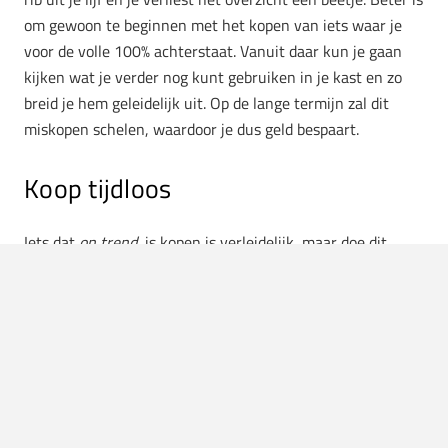
om gewoon te beginnen met het kopen van iets waar je
voor de volle 100% achterstaat. Vanuit daar kun je gaan
kijken wat je verder nog kunt gebruiken in je kast en zo
breid je hem geleidelijk uit. Op de lange termijn zal dit
miskopen schelen, waardoor je dus geld bespaart.
Koop tijdloos
Iets dat
on trend
is kopen is verleidelijk, maar doe dit
liever niet. Deze ga je op de lange termijn een stuk minder
dragen. Plus: je gaat dan ook niet voor topkwaliteit,
waardoor het sneller stuk gaat. Je kunt daarom beter
accessoires kopen die tijdloos zijn en bij veel items uit je
kledingkast passen. Zo benut je jouw accessoires
maximaal.