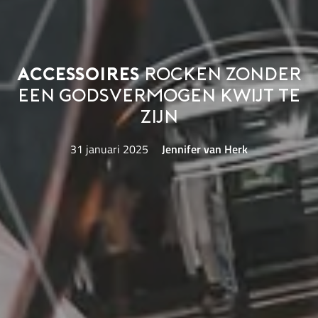
Accessoires
rocken zonder
een godsvermogen kwijt te
zijn
31 januari 2025
Jennifer van Herk