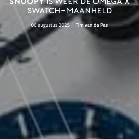
Snoopy
is weer de Omega x
Swatch-maanheld
06 augustus 2025
Tim van de Pas