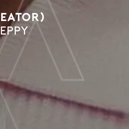
reator)
eppy