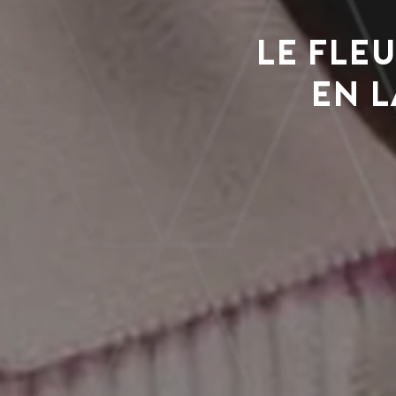
le Fle
en 