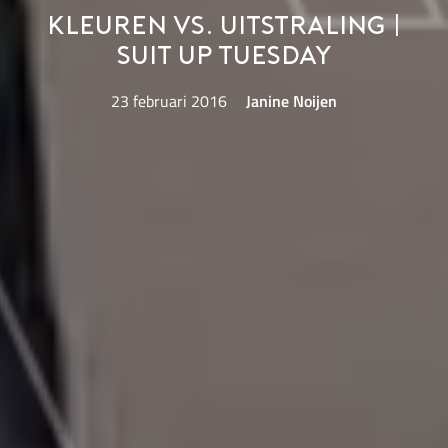
Kleuren vs. uitstraling |
Suit Up Tuesday
23 februari 2016
Janine Noijen