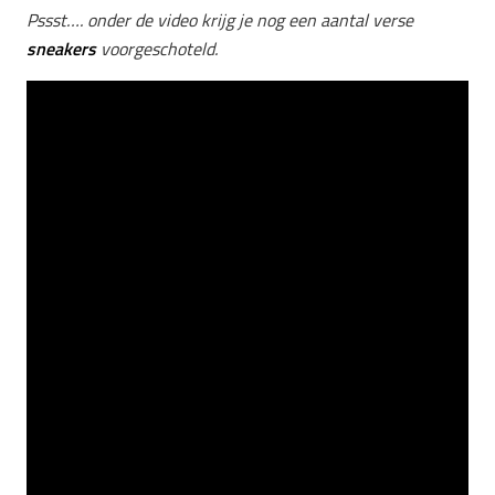
Pssst…. onder de video krijg je nog een aantal verse
sneakers
voorgeschoteld.