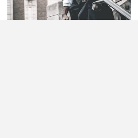
Foto:
Taylor Grote
De
military tuck
Met de
military tuck
ben je verzekerd van een perfecte
finish van je overhemd, ook als je deze nog niet op maat
hebt laten maken. Over de hele wereld gebruiken
militairen deze manier om hun overhemd in te stoppen. Zo