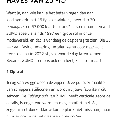
haves van ZUMO
Want ja, aan wie kan je het beter vragen dan aan
kledingmerk met 15 fysieke winkels, meer dan 70
employees
en 57.000 klanten/fans? Juistem, aan niemand.
ZUMO speelt al sinds 1997 een grote rol in onze
modewereld, en dat is vandaag de dag terug te zien. Die 25
jaar aan fashionervaring vertalen ze nu door naar acht
items die jou in 2022 stijlvol voor de dag laten komen.
Bedankt ZUMO – en ons ook een beetje – later maar!
1 Zip trui
Terug van weggeweest: de zipper. Deze pullover maakte
van schippers stijliconen en wordt nu jouw favo item dit
seizoen. De
Esbjerg pull
van ZUMO heeft verticale gebreide
details, is ongekend warm en megacomfortabel. Wij
zeggen: met donkerblauw kun je plank niet misslaan, maar
hij is er ook in
camel cream
en
grey coffee.