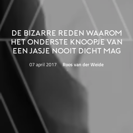
De bizarre reden waarom
het onderste knoopje van
een jasje nooit dicht mag
07 april 2017
Roos van der Weide