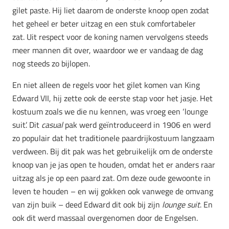
gilet paste. Hij liet daarom de onderste knoop open zodat
het geheel er beter uitzag en een stuk comfortabeler
zat. Uit respect voor de koning namen vervolgens steeds
meer mannen dit over, waardoor we er vandaag de dag
nog steeds zo bijlopen.
En niet alleen de regels voor het gilet komen van King
Edward VII, hij zette ook de eerste stap voor het jasje. Het
kostuum zoals we die nu kennen, was vroeg een ‘lounge
suit’. Dit
casual
pak werd geïntroduceerd in 1906 en werd
zo populair dat het traditionele paardrijkostuum langzaam
verdween. Bij dit pak was het gebruikelijk om de onderste
knoop van je jas open te houden, omdat het er anders raar
uitzag als je op een paard zat. Om deze oude gewoonte in
leven te houden – en wij gokken ook vanwege de omvang
van zijn buik – deed Edward dit ook bij zijn
lounge suit
. En
ook dit werd massaal overgenomen door de Engelsen.