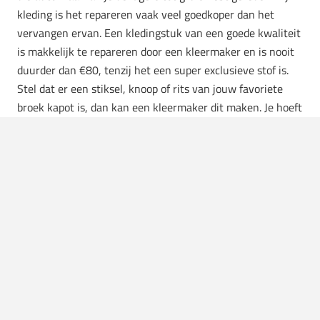
kleding is het repareren vaak veel goedkoper dan het
vervangen ervan. Een kledingstuk van een goede kwaliteit
is makkelijk te repareren door een kleermaker en is nooit
duurder dan €80, tenzij het een super exclusieve stof is.
Stel dat er een stiksel, knoop of rits van jouw favoriete
broek kapot is, dan kan een kleermaker dit maken. Je hoeft
hem dan niet direct te vervangen. Mocht je dit toch doen?
Doe het dan op de juiste manier via een kledingcontainer.
7. Relaties met de winkel en de
winkelier
Een winkelier van een kleinere zaak zal altijd hard lopen.
Ga daarom naar een herenmodezaak waar geen groot
bekend merk op de voorgevel staat zoals H&M. Hier zal de
medewerker of eigenaar tien keer zo hard voor je lopen om