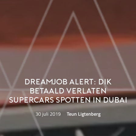
Dreamjob alert: dik
betaald verlaten
supercars spotten in Dubai
30 juli 2019
Teun Ligtenberg