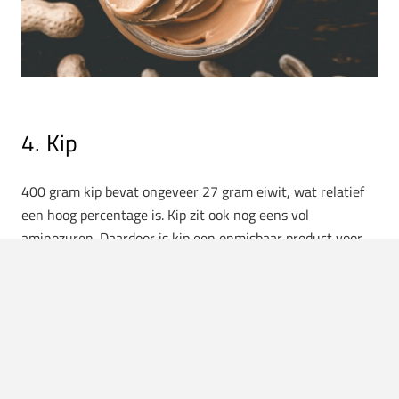
4. Kip
400 gram kip bevat ongeveer 27 gram eiwit, wat relatief
een hoog percentage is. Kip zit ook nog eens vol
aminozuren. Daardoor is kip een onmisbaar product voor
mensen die meer spieren willen kweken. Veel sporters
gebruiken kip dan ook als hoofdproduct van hun dieet.
Vooral een gegrilde kippenborst doet het goed. Dit
onderdeel bevat weinig vet, maar kan nog wel op een
dergelijke manier klaar gemaakt worden dat het meer dan
smakelijk is.