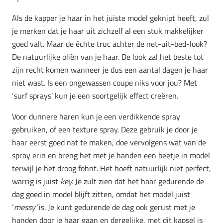
Als de kapper je haar in het juiste model geknipt heeft, zul
je merken dat je haar uit zichzelf al een stuk makkelijker
goed valt. Maar de échte truc achter de net-uit-bed-look?
De natuurlijke oliën van je haar. De look zal het beste tot
zijn recht komen wanneer je dus een aantal dagen je haar
niet wast. Is een ongewassen coupe niks voor jou? Met
‘surf sprays’ kun je een soortgelijk effect creëren.
Voor dunnere haren kun je een verdikkende spray
gebruiken, of een texture spray. Deze gebruik je door je
haar eerst goed nat te maken, doe vervolgens wat van de
spray erin en breng het met je handen een beetje in model
terwijl je het droog fohnt. Het hoeft natuurlijk niet perfect,
warrig is juist
key.
Je zult zien dat het haar gedurende de
dag goed in model blijft zitten, omdat het model juist
‘
messy’
is. Je kunt gedurende de dag ook gerust met je
handen door je haar gaan en dergelijke, met dit kapsel is