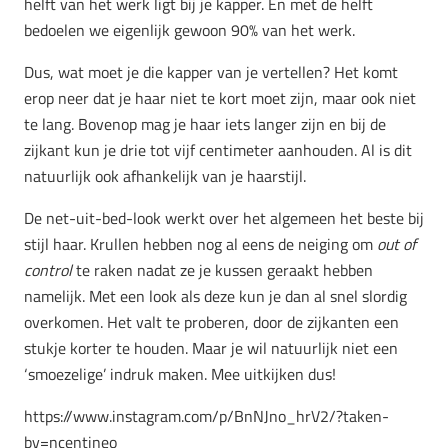
helft van het werk ligt bij je kapper. En met de helft
bedoelen we eigenlijk gewoon 90% van het werk.
Dus, wat moet je die kapper van je vertellen? Het komt
erop neer dat je haar niet te kort moet zijn, maar ook niet
te lang. Bovenop mag je haar iets langer zijn en bij de
zijkant kun je drie tot vijf centimeter aanhouden. Al is dit
natuurlijk ook afhankelijk van je haarstijl.
De net-uit-bed-look werkt over het algemeen het beste bij
stijl haar. Krullen hebben nog al eens de neiging om
out of
control
te raken nadat ze je kussen geraakt hebben
namelijk. Met een look als deze kun je dan al snel slordig
overkomen. Het valt te proberen, door de zijkanten een
stukje korter te houden. Maar je wil natuurlijk niet een
‘smoezelige’ indruk maken. Mee uitkijken dus!
https://www.instagram.com/p/BnNJno_hrV2/?taken-
by=ncentineo