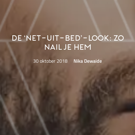
De ‘net-uit-bed’-look: Zo
nail je hem
30 oktober 2018
Nika Dewaide