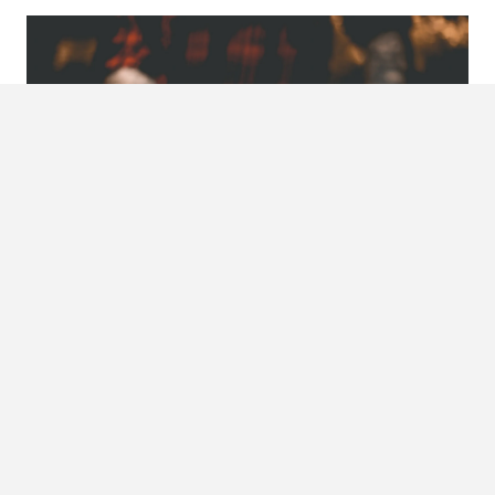
Foto:
Bigstock
De peperkoek-cocktail
De echte herfstsmaken komen perfect samen in deze
peperkoek-cocktail. De amandel, peperkoek en