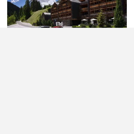
AANRADER: GA OP MINI VAKANTIE
Wat is er nou fijner dan even op MINI vakantie te gaan
en zo heel even de dagelijkse sleur te doorbreken? We
hebben het antwoord voor je…