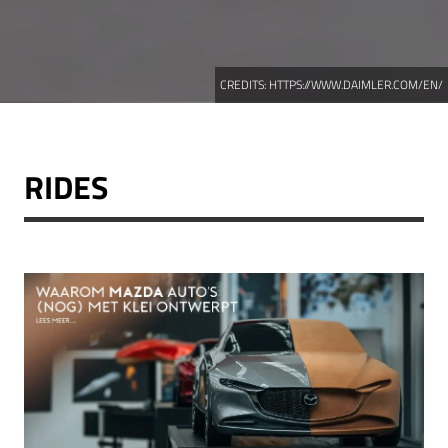
CREDITS:
HTTPS://WWW.DAIMLER.COM/EN/
RIDES