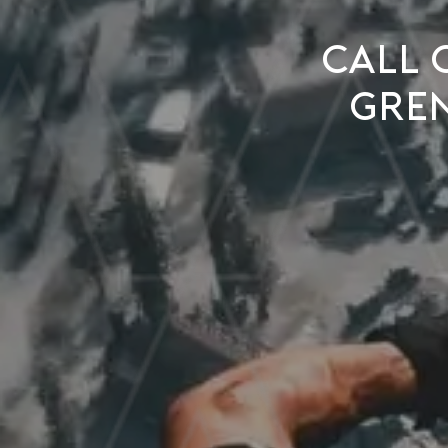
Call 
gren