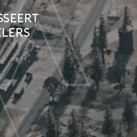
sseert
elers