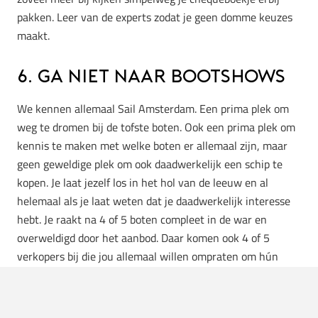
pakken. Leer van de experts zodat je geen domme keuzes
maakt.
6. Ga niet naar bootshows
We kennen allemaal Sail Amsterdam. Een prima plek om
weg te dromen bij de tofste boten. Ook een prima plek om
kennis te maken met welke boten er allemaal zijn, maar
geen geweldige plek om ook daadwerkelijk een schip te
kopen. Je laat jezelf los in het hol van de leeuw en al
helemaal als je laat weten dat je daadwerkelijk interesse
hebt. Je raakt na 4 of 5 boten compleet in de war en
overweldigd door het aanbod. Daar komen ook 4 of 5
verkopers bij die jou allemaal willen ompraten om hún
jacht te kopen. Hierdoor kan je geen weloverwogen keuze
maken en eindig je nooit met iets waar jij oprecht blij mee
bent. Kennismaken met boten op een bootshow is prima,