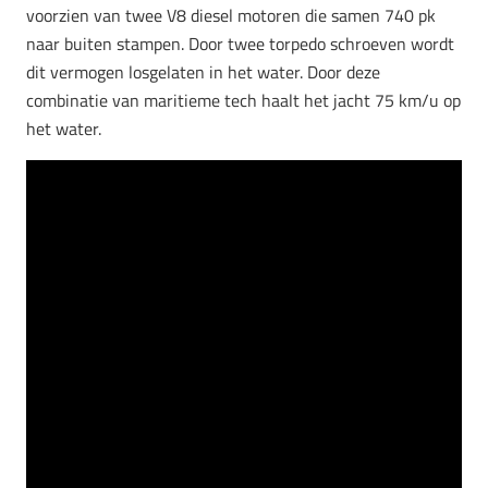
voorzien van twee V8 diesel motoren die samen 740 pk
naar buiten stampen. Door twee torpedo schroeven wordt
dit vermogen losgelaten in het water. Door deze
combinatie van maritieme tech haalt het jacht 75 km/u op
het water.