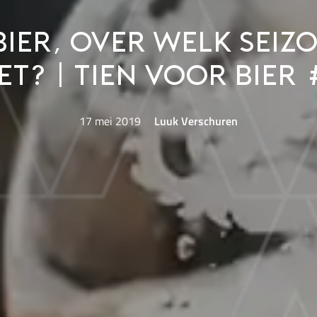
bier, over welk seiz
et? | Tien voor bier 
17 mei 2019
Luuk Verschuren