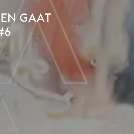
oen gaat
#6