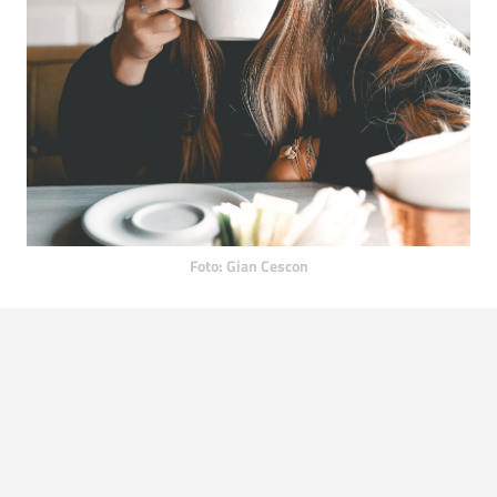
Foto: Gian Cescon
Slechte gewoontes
Slechte gewoontes
hebben vrouwen vaak ook, maar wie
niet? Irritatie ontstaat vaak bij de kleinste dingen. Dit zijn
vaak punten die vrouwen als afknapper zien: