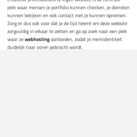
plek waar mensen je portfolio kunnen checken, je diensten
kunnen bekijken en ook contact met je kunnen opnemen.
Zorg er dus ook voor dat je de tijd neemt om deze website
zorgvuldig in elkaar te zetten en ga op zoek naar een plek
waar ze
webhosting
aanbieden, zodat je merkidentiteit
duidelijk naar voren gebracht wordt.
Zorg voor (positieve) recensies
Eén van de eerste dingen die je doet voordat je een hotel
boekt of reserveert bij een restaurant is kijken naar de
recensies. Bij creatieve professionals werkt dat niet heel
anders. Zorg er dus voor dat je klanten recensies
achterlaten en probeer altijd met je klanten in gesprek te
blijven om een relatie op te bouwen. Mocht je een keer
een negatieve recensie ontvangen is het natuurlijk zaak