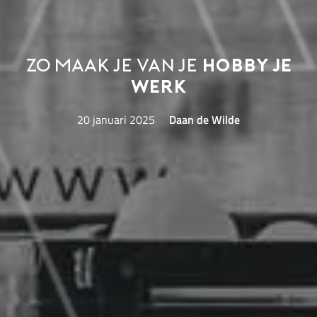
Zo maak je van je
hobby je
werk
20 januari 2025
Daan de Wilde