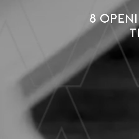
8 open
t