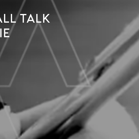
ll talk
ie