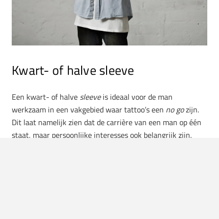
Kwart- of halve sleeve
Een kwart- of halve
sleeve
is ideaal voor de man
werkzaam in een vakgebied waar tattoo’s een
no go
zijn.
Dit laat namelijk zien dat de carrière van een man op één
staat, maar persoonlijke interesses ook belangrijk zijn.
Daarnaast is het voor een vrouw natuurlijk een leuke
verrassing als de kleren uit gaan.
Minimalistisch
Naast de mannen die helemaal onder zitten, kunnen