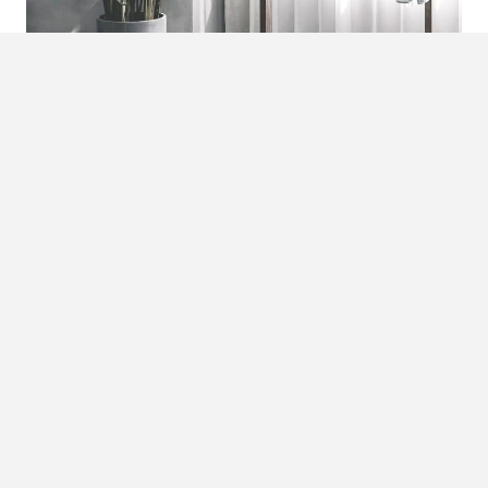
Neem de tijd
Tenzij je interieur stylist bent, kun je het beste de tijd
nemen om jouw interieur helemaal van jou te maken.
Soms moet er iets weg en soms kom je iets tegen wat je
dolgraag op wilt nemen in je ‘collectie’. Dit kost nou
eenmaal tijd en neem die dan ook. Je wilt niet dat je