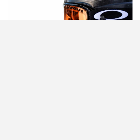
Wat zullen we drinken
Je hebt waarschijnlijk al een snel rekensommetje kunnen
maken. Ook heb je jezelf waarschijnlijk al ingedeeld in een
van de drie categorieën. Wat betekent dat je nog veel
meer kunt gaan drinken of toch echt wat vaker de piste af