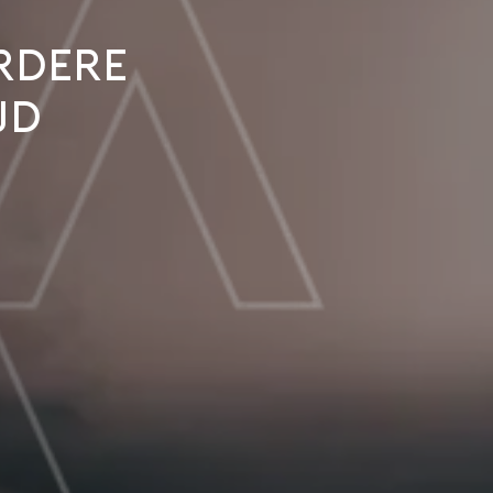
rdere
jd