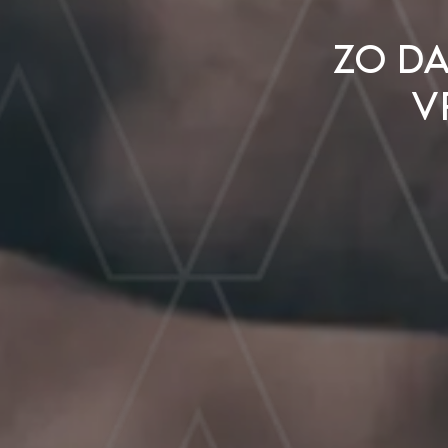
Zo d
v