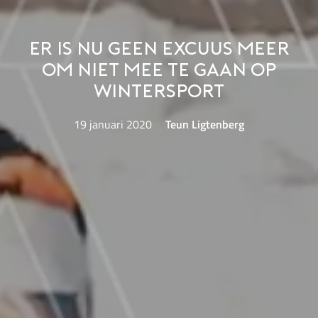
Er is nu geen excuus meer
om niet mee te gaan op
wintersport
19 januari 2020
Teun Ligtenberg