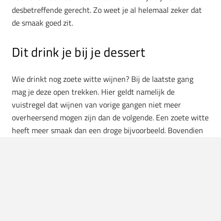
desbetreffende gerecht. Zo weet je al helemaal zeker dat
de smaak goed zit.
Dit drink je bij je dessert
Wie drinkt nog zoete witte wijnen? Bij de laatste gang
mag je deze open trekken. Hier geldt namelijk de
vuistregel dat wijnen van vorige gangen niet meer
overheersend mogen zijn dan de volgende. Een zoete witte
heeft meer smaak dan een droge bijvoorbeeld. Bovendien
is een dessert vaak zoet. De smaak van zoete witte wijnen
complementeren dit.
Ook spreekt de naam natuurlijk voor zich. Als je om een
dessert wijn vraagt, zul je gegarandeerd een zoete in je
hand gedrukt krijgen.