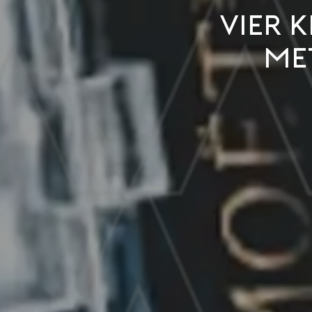
Vier 
me