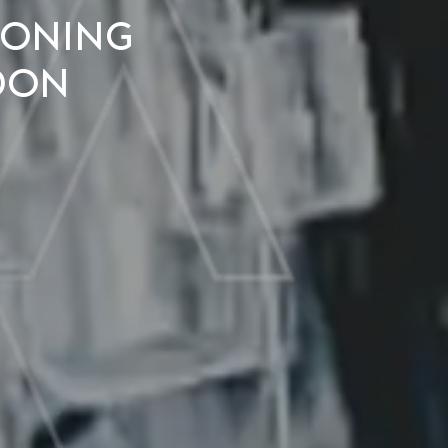
koning
don