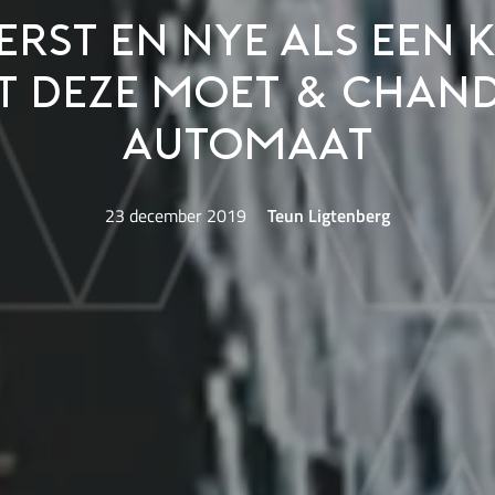
kerst en NYE als een 
t deze Moet & Chan
Automaat
23 december 2019
Teun Ligtenberg