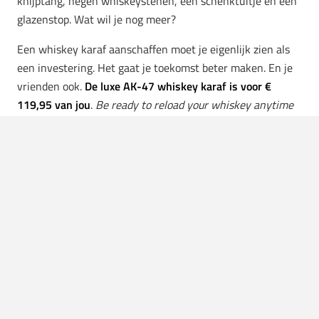
knijptang, negen whiskeystenen, een schenktuitje én een
glazenstop. Wat wil je nog meer?
Een whiskey karaf aanschaffen moet je eigenlijk zien als
een investering. Het gaat je toekomst beter maken. En je
vrienden ook.
De luxe AK-47 whiskey karaf is voor €
119,95 van jou
.
Be ready to reload your whiskey anytime
for a stylish crime.