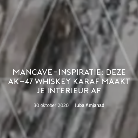
Mancave-inspiratie: deze
AK-47 whiskey karaf maakt
je interieur af
30 oktober 2020
Juba Amjahad