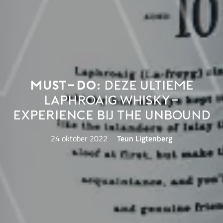
Must-do:
deze ultieme
Laphroaig whisky-
experience bij The Unbound
24 oktober 2022
Teun Ligtenberg