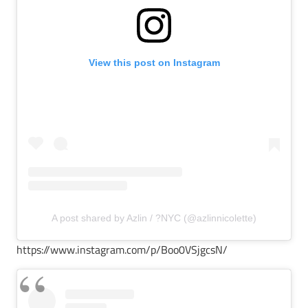
View this post on Instagram
A post shared by Azlin / ?NYC (@azlinnicolette)
https://www.instagram.com/p/Boo0VSjgcsN/