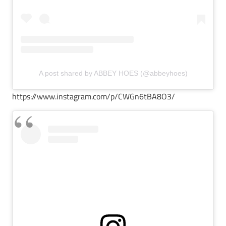
A post shared by ABBEY HOES (@abbeyhoes)
https://www.instagram.com/p/CWGn6tBA8O3/