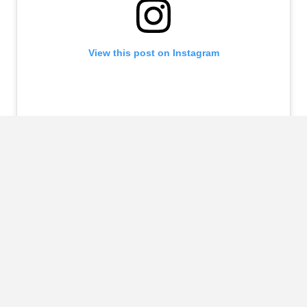
View this post on Instagram
A post shared by ABBEY HOES (@abbeyhoes)