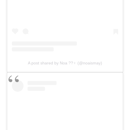
A post shared by Noa ??‍♀️ (@noaismay)