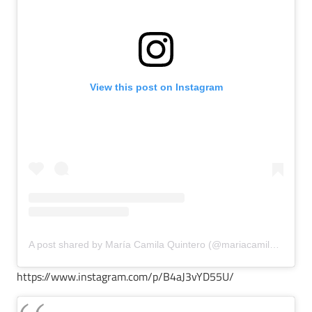
View this post on Instagram
A post shared by María Camila Quintero (@mariacamila_691)
https://www.instagram.com/p/B4aJ3vYD55U/