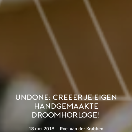
UNDONE: Creeer je eigen
handgemaakte
droomhorloge!
18 mei 2018
Roel van der Krabben