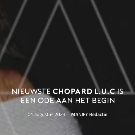
Nieuwste
Chopard L.U.C
is
een ode aan het begin
01 augustus 2023
MANIFY Redactie