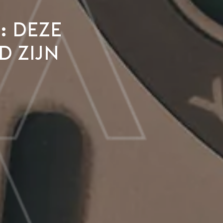
:
deze
d zijn