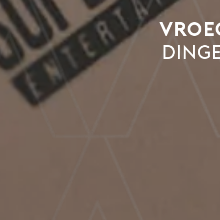
Vroeg
dinge