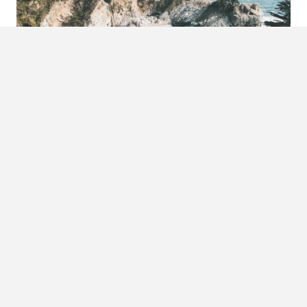
Foto: Michael Haslim
4. Sri Lanka
Als je echt in een zwart gat beland na je
break up
, en je
hebt bijvoorbeeld een maand de tijd, raden we je Sri Lanka
aan. Pak je backpack in met wat
essentials,
boek je ticket
naar Colombo en ga lekker even rondreizen. Je hoeft hier
van te voren niet eens echt te bepalen waar je heengaat.
Laat je gewoon leiden door het land zelf. Er zijn heel veel
mooie dingen te zien in Sri Lanka. Het staat dan ook