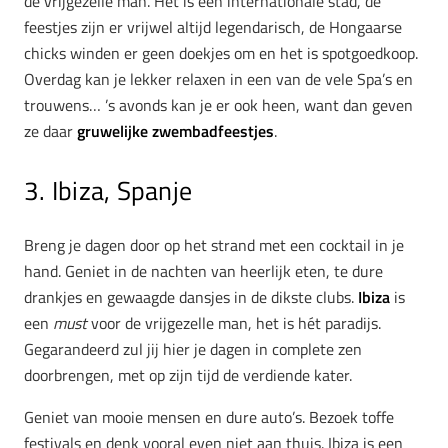
de vrijgezelle man. Het is een internationale stad, de
feestjes zijn er vrijwel altijd legendarisch, de Hongaarse
chicks winden er geen doekjes om en het is spotgoedkoop.
Overdag kan je lekker relaxen in een van de vele Spa’s en
trouwens… ’s avonds kan je er ook heen, want dan geven
ze daar
gruwelijke zwembadfeestjes
.
3. Ibiza, Spanje
Breng je dagen door op het strand met een cocktail in je
hand. Geniet in de nachten van heerlijk eten, te dure
drankjes en gewaagde dansjes in de dikste clubs.
Ibiza
is
een
must
voor de vrijgezelle man, het is hét paradijs.
Gegarandeerd zul jij hier je dagen in complete zen
doorbrengen, met op zijn tijd de verdiende kater.
Geniet van mooie mensen en dure auto’s. Bezoek toffe
festivals en denk vooral even niet aan thuis. Ibiza is een